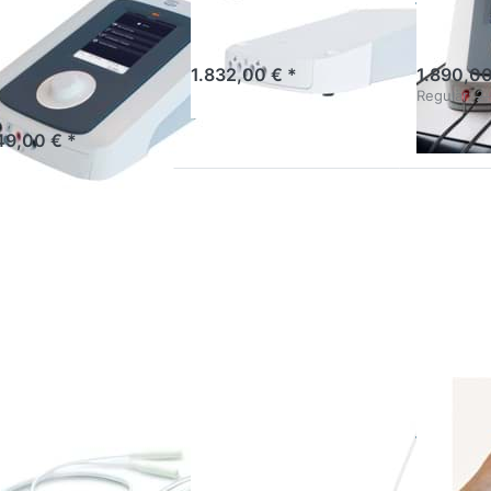
rweiterter
rombereich)
1.832,00 € *
1.890,00
Regulär:
2.
49,00 € *
ücken
Drücken Sie
Drücken
 ENTER
ENTER für
Sie
r mehr
mehr
ENTER
tionen
Optionen zu
für mehr
zu
Vaginalsonde
Optionen
lsonde
Periform
zu
uform
TensMed
S84
alsonde
Vaginalsonde
ENRAF NO
Tens
uform
Periform
Ihr profess
für Schmer
Muskelstim