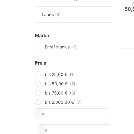
50,
Tapes
Marke
Marke
Enraf Nonius
Preis
Preis
bis 25,00 €
bis 50,00 €
bis 75,00 €
bis 2.000,00 €
von
Preisspanne
-
bis