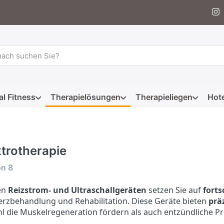
 einen Suchbegriff ein. Während Sie tippen, erscheinen automat
al Fitness
Therapielösungen
Therapieliegen
Hote
ktrotherapie
rgebnisse:
on
8
en
Reizstrom- und Ultraschallgeräten
setzen Sie auf
forts
rzbehandlung und Rehabilitation. Diese Geräte bieten
prä
l die Muskelregeneration fördern als auch entzündliche Pr