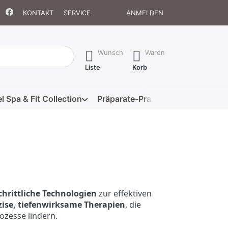
KONTAKT
SERVICE
ANMELDEN
isch erste Ergebnisse. Drücken Sie die Eingabetaste, um alle 
Wunsch
Waren
Liste
Korb
l Spa & Fit Collection
Präparate-Praxis
Eigenmarke
chrittliche Technologien
zur effektiven
zise, tiefenwirksame Therapien
, die
ozesse lindern.