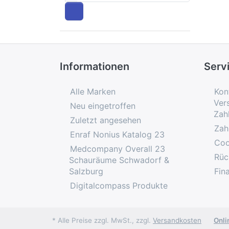
Informationen
Serv
Alle Marken
Kon
Ver
Neu eingetroffen
Zah
Zuletzt angesehen
Zah
Enraf Nonius Katalog 23
Coo
Medcompany Overall 23
Rüc
Schauräume Schwadorf &
Salzburg
Fin
Digitalcompass Produkte
* Alle Preise zzgl. MwSt., zzgl.
Versandkosten
Onli