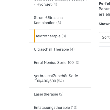
Perfe
- Hydrojet
Benut
erziel
Strom-Ultraschall
Kombination
Showr
Elektrotherapie
Sort
Ultraschall Therapie
Dr
Enraf Nonius Serie 100
E
Op
En
Verbrauch/Zubehör Serie
(e
100/400/600
Str
Lasertherapie
ENR
En
Entstauungstherapie