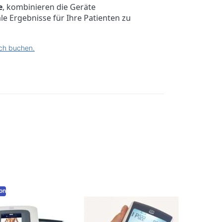
e
, kombinieren die Geräte
le Ergebnisse für Ihre Patienten zu
ich buchen.
Drücken
Sie
ENTER
für mehr
Optionen
zu
TensMed
S82
on
NIUS
ENRAF NONIUS
med 484
TensMed S82