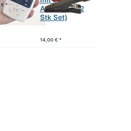
 € *
Anschluss (2
Stk Set)
14,00 € *