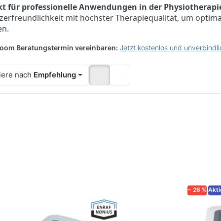
kt für professionelle Anwendungen in der Physiotherapi
zerfreundlichkeit mit höchster Therapiequalität, um optima
en.
oom Beratungstermin vereinbaren:
Jetzt kostenlos und unverbindl
iere nach
Empfehlung
ücken Sie
Drücken
Drücken
NTER für
Sie
Sie
mehr
ENTER
ENTER
tionen zu
für mehr
für mehr
domed 482
Optionen
Optionen
rweiterter
zu
zu
ombereich)
Vacotron
Endomed
460
484
− 26 %
Akti
AF NONIUS
ENRAF NONIUS
ENRAF NO
domed 482
Vacotron 460
Endo