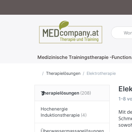
Geben Sie
Medizinische Trainingstherapie -Function
Startseite
Therapielösungen
Elektrotherapie
Ele
Therapielösungen
Suche
1-8
v
Hochenergie
Mit d
Induktionstherapie
Schme
sowoh
Überwassermassagelösungen