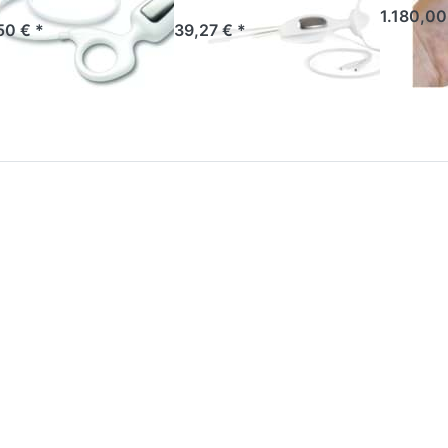
1.180,00
50 € *
39,27 € *