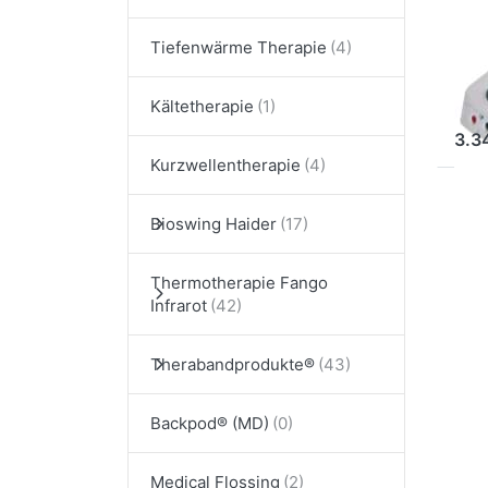
(e
Tiefenwärme Therapie
St
Kältetherapie
3.3
Kurzwellentherapie
Dr
Sie
Bioswing Haider
fü
Op
Thermotherapie Fango
Ana
An
Infrarot
Therabandprodukte®
An
Backpod® (MD)
An
Medical Flossing