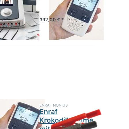
 € *
392,00 € *
552,00 € *
Drücken Sie
ENTER für mehr
Optionen zu
Enraf
Krokodilklemme
mit 2mm
Anschluss (2
Stk Set)
NIUS
ENRAF NONIUS
Med S84
Enraf
Krokodilklemme
ioneller Partner
ztherapie und
mit 2mm
ulation