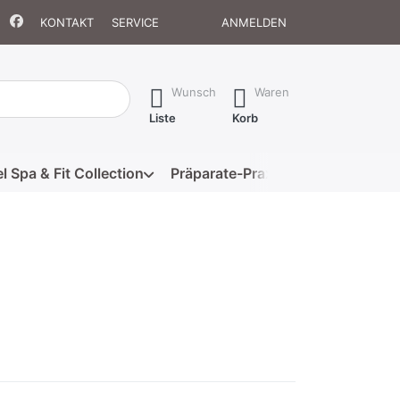
KONTAKT
SERVICE
ANMELDEN
isch erste Ergebnisse. Drücken Sie die Eingabetaste, um alle 
Wunsch
Waren
Liste
Korb
l Spa & Fit Collection
Präparate-Praxis
Eigenmarke