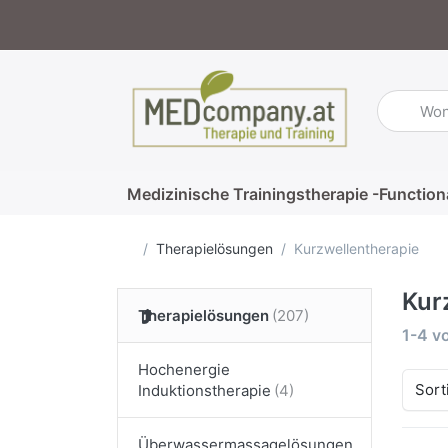
Geben Sie
Medizinische Trainingstherapie -Function
Startseite
Therapielösungen
Kurzwellentherapie
Kur
Therapielösungen
Suche
1-4
v
Hochenergie
Sort
Induktionstherapie
Überwassermassagelösungen