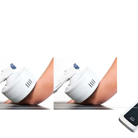
ücken
Drücken
Drücken 
 ENTER
Sie ENTER
ENTER 
r mehr
für mehr
mehr
tionen
Optionen
Optionen
zu
zu
EN-
cuplode
Circuplode
Fernbedie
140mm
Ø 90mm
für Serie
AF NONIUS
ENRAF NONIUS
ENRAF NO
rcuplode Ø
Circuplode Ø
EN-
40mm
90mm
Fernb
für S