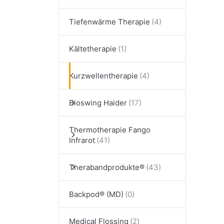
Tiefenwärme Therapie
Kältetherapie
Kurzwellentherapie
Bioswing Haider
Thermotherapie Fango
Infrarot
Therabandprodukte®
Backpod® (MD)
Medical Flossing