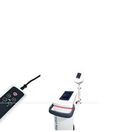
Sie
Drücken
für
Sie
ENTER
 zu
für mehr
Optionen
nung
zu
 400
Curapuls
670
NIUS
ENRAF NONIUS
Curapuls 670
edienung
erie 400