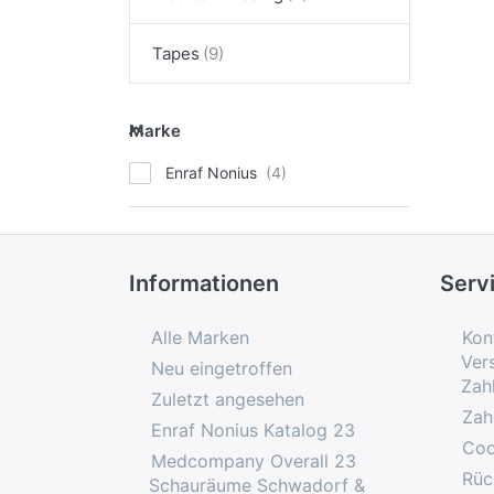
Tapes
Marke
Marke
Enraf Nonius
Informationen
Serv
Alle Marken
Kon
Ver
Neu eingetroffen
Zah
Zuletzt angesehen
Zah
Enraf Nonius Katalog 23
Coo
Medcompany Overall 23
Rüc
Schauräume Schwadorf &