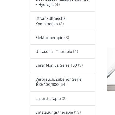
- Hydrojet
Dr
Sie
fü
Strom-Ultraschall
Op
Kombination
Cir
Ø 
Elektrotherapie
Ultraschall Therapie
ENR
Ci
Enraf Nonius Serie 100
1
Verbrauch/Zubehör Serie
100/400/600
Lasertherapie
Entstauungstherapie