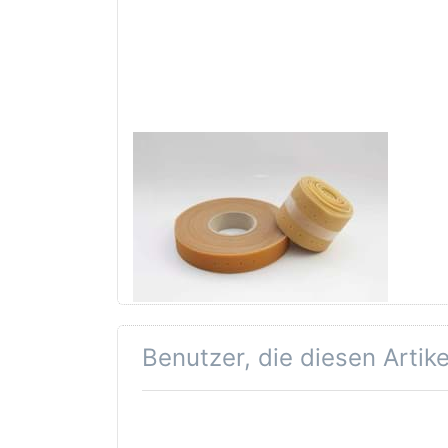
MEDCOMPANY
Lochgummi 32mm
10m
Die nachhaltige und
widerverwendbare Alternative zu
ELBEFOL aus Naturkautschuk!
Benutzer, die diesen Artik