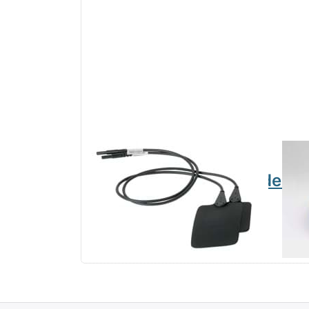
EN-
Lo
Gummiplattenelektroden
10
6x8 cm, 2 Stück