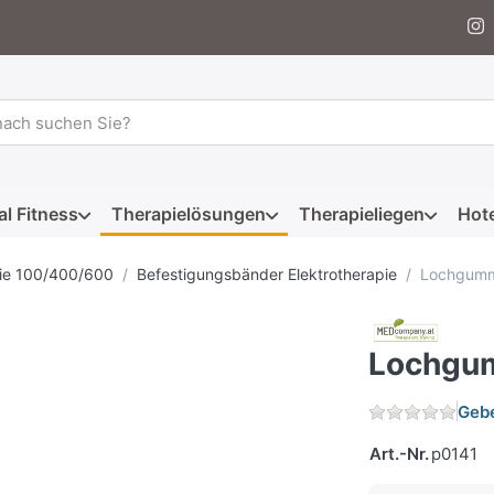
 einen Suchbegriff ein. Während Sie tippen, erscheinen automat
al Fitness
Therapielösungen
Therapieliegen
Hote
ie 100/400/600
Befestigungsbänder Elektrotherapie
Lochgumm
Lochgu
Gebe
Art.-Nr.
p0141