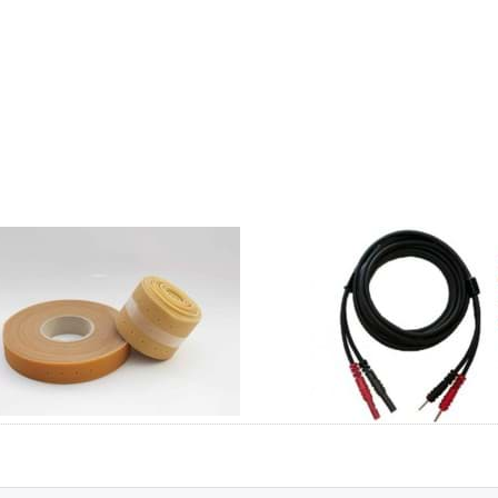
chgummi 32mm
Patientenkabel
m
schwarz, 2mm
Stecker mit
Farbclips