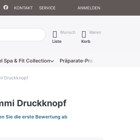
KONTAKT
SERVICE
ANMELDEN
isch erste Ergebnisse. Drücken Sie die Eingabetaste, um alle 
Wunsch
Waren
Liste
Korb
l Spa & Fit Collection
Präparate-Praxis
Eigenmarke
i Druckknopf
mmi Druckknopf
n Sie die erste Bewertung ab