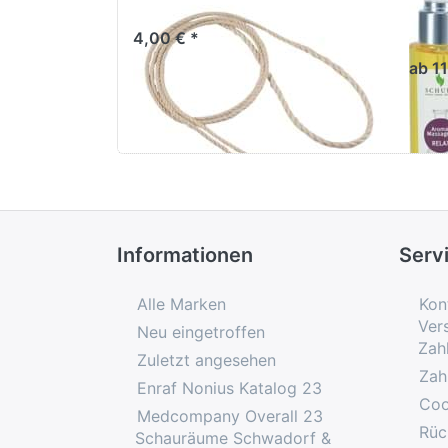
Springseil Hanf
Ar
Rel
4,00 € *
ab 11
Informationen
Serv
Alle Marken
Kon
Ver
Neu eingetroffen
Zah
Zuletzt angesehen
Zah
Enraf Nonius Katalog 23
Coo
Medcompany Overall 23
Rüc
Schauräume Schwadorf &