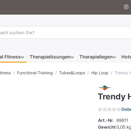
 einen Suchbegriff ein. Während Sie tippen, erscheinen automat
al Fitness
Therapielösungen
Therapieliegen
Hote
itness
Functional Training
Tubes&Loops
Hip Loop
Trendy 
Trendy 
Gebe
Art.-Nr.
69911
Gewicht
0,05 k