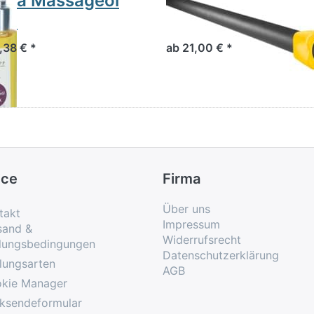
oma Massageöl
Trendy Pesos Bod
ax
Bar
,38 € *
ab 21,00 € *
ice
Firma
Über uns
takt
Impressum
sand &
Widerrufsrecht
lungsbedingungen
Datenschutzerklärung
lungsarten
AGB
kie Manager
ksendeformular