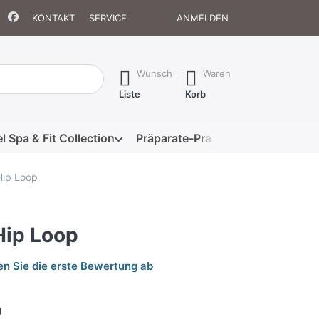
KONTAKT
SERVICE
ANMELDEN
isch erste Ergebnisse. Drücken Sie die Eingabetaste, um alle 
Wunsch
Waren
Liste
Korb
l Spa & Fit Collection
Präparate-Praxis
Eigenmarke
Hip Loop
Hip Loop
n Sie die erste Bewertung ab
g