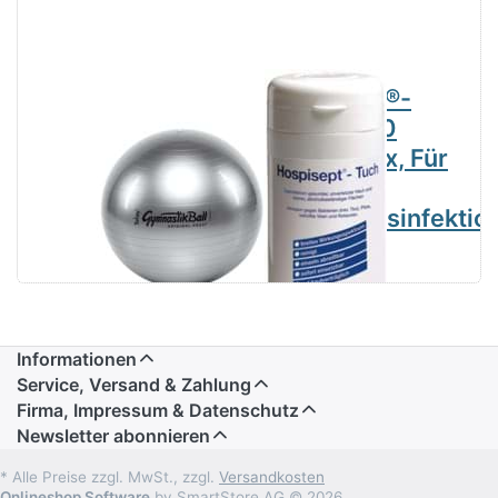
Pezzi 53 cm
Hospisept®-
Silver
Tücher 100
Gymnastikball
Tücher/Box, Für
Hand und
Flächendesinfektio
Informationen
Service, Versand & Zahlung
Firma, Impressum & Datenschutz
Newsletter abonnieren
* Alle Preise zzgl. MwSt., zzgl.
Versandkosten
Onlineshop Software
by SmartStore AG © 2026