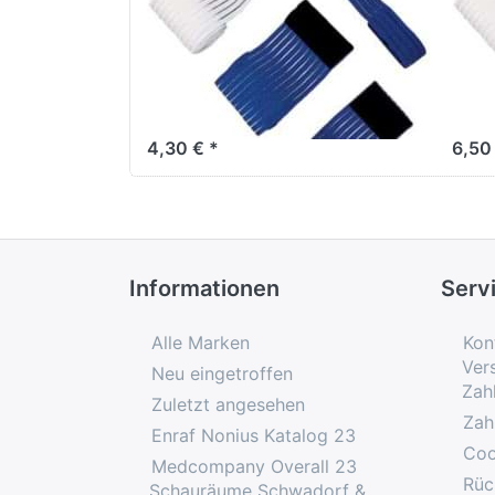
Elastische
Ela
Befestigungsbänder
Be
B 3 x L40cm, mit
B 8
Klettverschluß
Kle
4,30 € *
6,50
Informationen
Serv
Alle Marken
Kon
Ver
Neu eingetroffen
Zah
Zuletzt angesehen
Zah
Enraf Nonius Katalog 23
Coo
Medcompany Overall 23
Rüc
Schauräume Schwadorf &