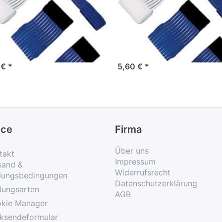
stische
Elastische
festigungsbänder
Befestigungsbänd
 x L 40cm, mit
B 8 x L 60cm, mit
ttverschluß
Klettverschluß
 € *
5,60 € *
ice
Firma
Über uns
takt
Impressum
sand &
Widerrufsrecht
lungsbedingungen
Datenschutzerklärung
lungsarten
AGB
kie Manager
ksendeformular