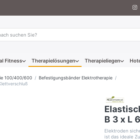
 einen Suchbegriff ein. Während Sie tippen, erscheinen automat
al Fitness
Therapielösungen
Therapieliegen
Hote
ie 100/400/600
Befestigungsbänder Elektrotherapie
Klettverschluß
Elastis
B 3 x L 
Elektroden siche
ist das ideale Z