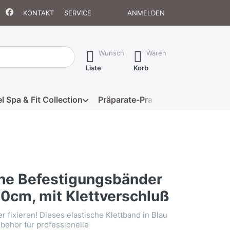
KONTAKT
SERVICE
ANMELDEN
isch erste Ergebnisse. Drücken Sie die Eingabetaste, um alle 
Wunsch
Waren
Liste
Korb
l Spa & Fit Collection
Präparate-Praxis
Eigenmarke
che Befestigungsbänder
60cm, mit Klettverschluß
r fixieren! Dieses elastische Klettband in Blau
ubehör für professionelle