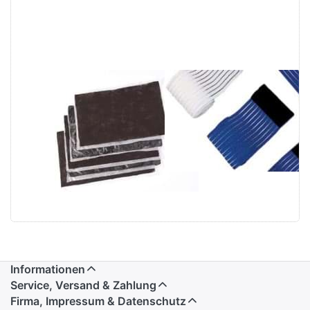
Medcompany
Elastische
Einwegmoorpackungen
Befestigungsbände
30x40cm VE
B 8 x L 60cm,
60Stk,
mit
Medizinprodukt
Klettverschluß
CE
Informationen
Service, Versand & Zahlung
Firma, Impressum & Datenschutz