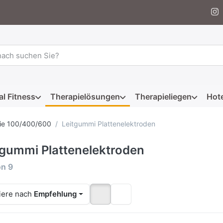
 einen Suchbegriff ein. Während Sie tippen, erscheinen automat
al Fitness
Therapielösungen
Therapieliegen
Hote
ie 100/400/600
Leitgummi Plattenelektroden
tgummi Plattenelektroden
rgebnisse:
on
9
iere nach
Empfehlung