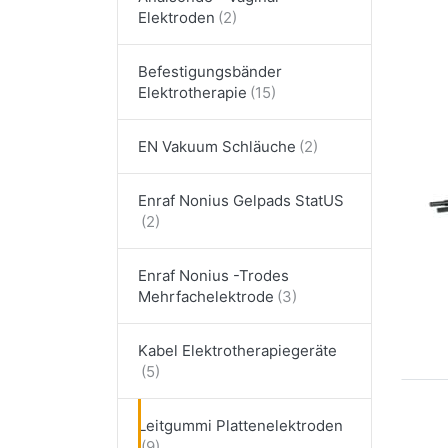
Elektroden
Dr
me
Gum
Befestigungsbänder
Elektrotherapie
EN Vakuum Schläuche
Enraf Nonius Gelpads StatUS
ENR
EN
Gu
Enraf Nonius -Trodes
4x
Mehrfachelektrode
St
Kabel Elektrotherapiegeräte
Leitgummi Plattenelektroden
EN