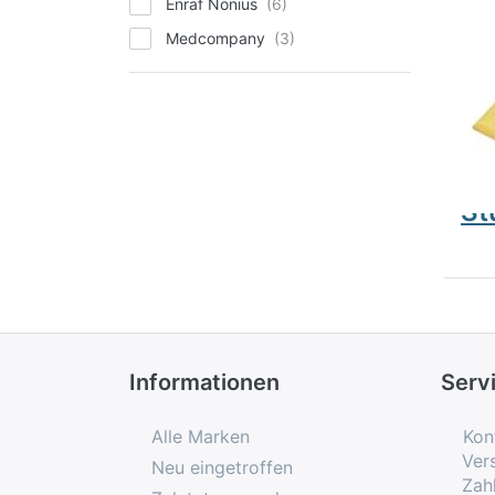
Enraf Nonius
Medcompany
ENR
EN
Sc
zu
St
Informationen
Serv
Alle Marken
Kon
Ver
Neu eingetroffen
Zah