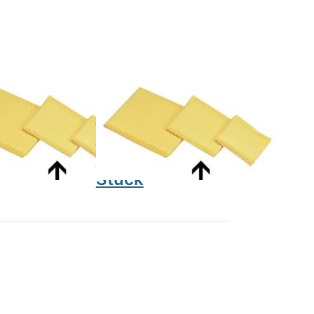
taschen
Schwammtaschen
 cm, 4
zu 4x6 cm, 4
ck
Stück
NIUS
ENRAF NONIUS
EN-
ammtaschen
Schwammtaschen
8 cm, 4
zu 4x6 cm, 4
Stück