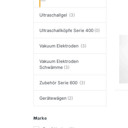
Pla
Ultraschallgel
Ultraschallköpfe Serie 400
MED
Vakuum Elektroden
Le
Pl
Vakuum Elektroden
6x
Schwämme
Zubehör Serie 600
Gerätewägen
EN
Op
Sc
Marke
z
Marke