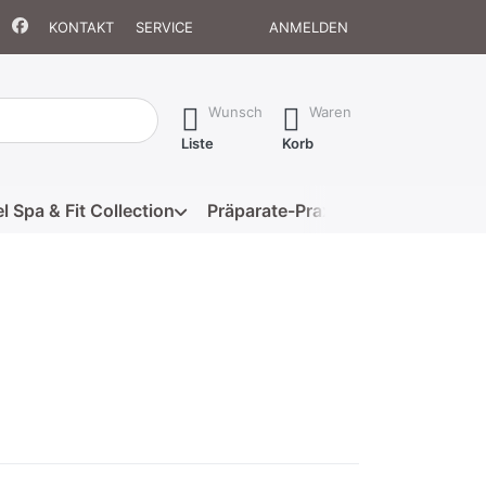
KONTAKT
SERVICE
ANMELDEN
isch erste Ergebnisse. Drücken Sie die Eingabetaste, um alle 
Wunsch
Waren
Liste
Korb
l Spa & Fit Collection
Präparate-Praxis
Eigenmarke