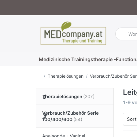
Geben Sie
Medizinische Trainingstherapie -Function
Startseite
Therapielösungen
Verbrauch/Zubehör Ser
Lei
Therapielösungen
Suche
1-9
v
Verbrauch/Zubehör Serie
Sort
100/400/600
Analsonde - Vaginal