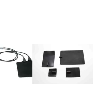
Sie ENTER für
Drücken Sie
ionen zu EN-
ENTER für mehr
tenelektroden
Optionen zu
m, 2 Stück
Leitgummi-
Plattenelektroden
5x5 (25)
NIUS
MEDCOMPANY
Leitgummi-
en
plattenelektroden
Plattenelektroden
cm, 2
5x5 (25)
n Sie
Drücken Sie
ür mehr
ENTER für mehr
 zu EN-
Optionen zu EN-