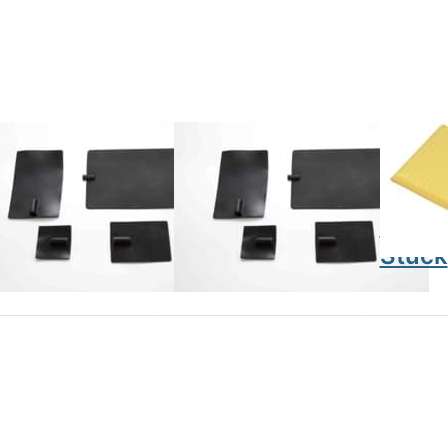
Leitgummi-
Leitgummi-
Schwamm
ttenelektroden
Plattenelektroden
zu 6x8
6x8.5 (50)
8x12 (100)
Stü
COMPANY
MEDCOMPANY
ENRAF NO
itgummi-
Leitgummi-
EN-
attenelektroden
Plattenelektroden
Schw
8.5 (50)
8x12 (100)
zu 6x
Stück
Drücken Sie
TER für mehr
tionen zu EN-
hwammtaschen
u 8x12 cm, 4
Stück