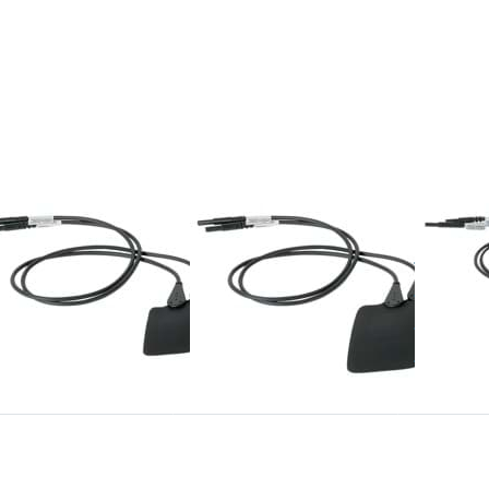
ücken Sie ENTER für
Drücken Sie ENTER für
Drücken 
hr Optionen zu EN-
mehr Optionen zu EN-
mehr Opt
miplattenelektroden
Gummiplattenelektroden
Gummiplat
4x6 cm, 2 Stück
6x8 cm, 2 Stück
8x12 c
AF NONIUS
ENRAF NONIUS
ENRAF NO
-
EN-
EN-
mmiplattenelektroden
Gummiplattenelektrod
Gummi
6 cm, 2
6x8 cm, 2
8x12 
ück
Stück
Stück
Drücken Sie
Drücken Sie
Drücke
TER für mehr
ENTER für mehr
ENTER f
Optionen zu
Optionen zu
Optionen