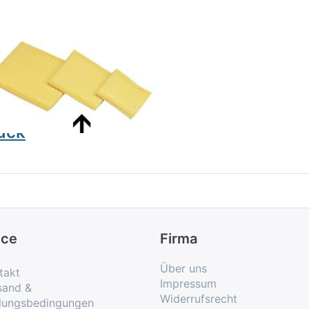
AF NONIUS
-
hwammtaschen
 8x12 cm, 4
ück
ice
Firma
Über uns
takt
Impressum
sand &
Widerrufsrecht
lungsbedingungen