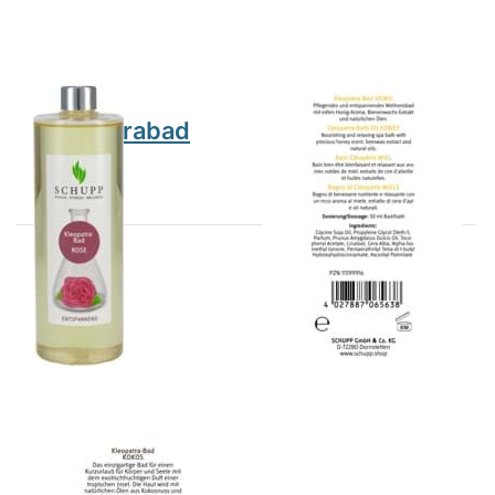
SCHUPP
SCHUPP
Kleopatrabad
Kleopatrabad
Rose
Honig 2,5l
Drücken Sie
ENTER für
mehr
Optionen zu
Kleopatrabad
Kokos 2,5l
SCHUPP
Kleopatrabad