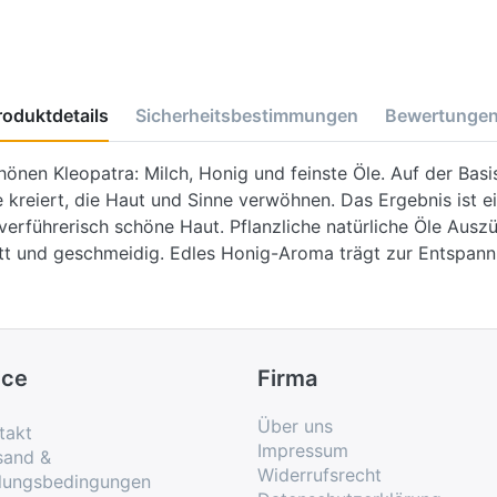
roduktdetails
Sicherheitsbestimmungen
Bewertunge
hönen Kleopatra: Milch, Honig und feinste Öle. Auf der Basi
kreiert, die Haut und Sinne verwöhnen. Das Ergebnis ist e
verführerisch schöne Haut. Pflanzliche natürliche Öle Aus
latt und geschmeidig. Edles Honig-Aroma trägt zur Entspan
ice
Firma
Über uns
takt
Impressum
sand &
Widerrufsrecht
lungsbedingungen