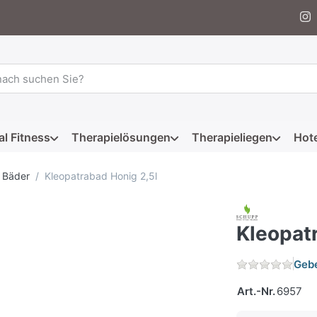
 einen Suchbegriff ein. Während Sie tippen, erscheinen automat
al Fitness
Therapielösungen
Therapieliegen
Hote
 Bäder
Kleopatrabad Honig 2,5l
Kleopat
Gebe
Art.-Nr.
6957