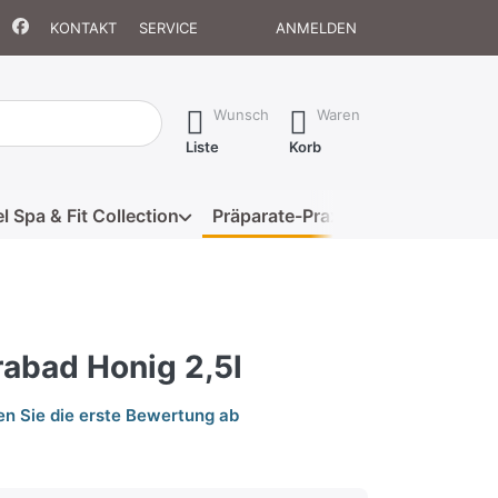
KONTAKT
SERVICE
ANMELDEN
isch erste Ergebnisse. Drücken Sie die Eingabetaste, um alle 
Wunsch
Waren
Liste
Korb
l Spa & Fit Collection
Präparate-Praxis
Eigenmarke
rabad Honig 2,5l
n Sie die erste Bewertung ab