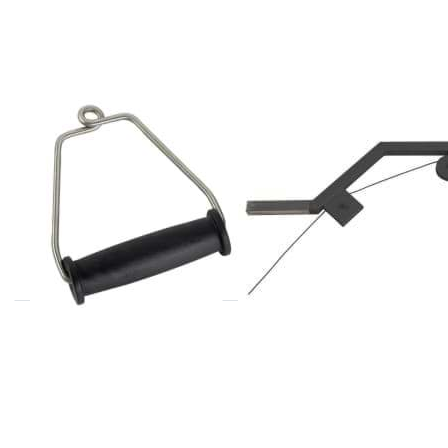
Handgriff,
Zugapparat
einzeln
REINBOLD GERÄTEBAU
REINBOLD GERÄTEBAU
MADE IN GERMANY
MADE IN GERMANY
PL Handgriff,
PL
einzeln
EINSTECKGALGEN
nicht für
VERTIKAL
Zugapparat
Drücken
Drücken Sie
Sie ENTER
ENTER für
für mehr
mehr Optionen
Optionen
zu PL
zu PL
Fußmanschette
Latissimus
68cm
- Bügel
gepolstert
Aluminium