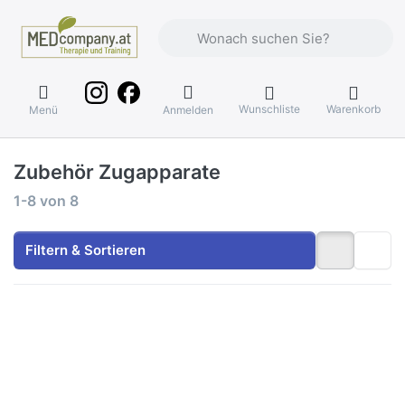
Geben Sie einen Suchbegriff ein. Währ
Wunschliste
Warenkorb
Menü
Anmelden
Zubehör Zugapparate
Suchergebnisse:
1-8
von
8
Filtern & Sortieren
Drücken
Drücken Sie
Sie
ENTER für mehr
ENTER
Optionen zu PL
für mehr
EINSTECKGALGEN
Optionen
nicht für
zu PL
VERTIKAL