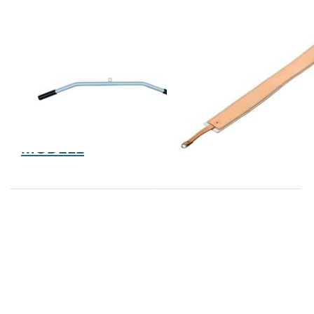
REAKTIV
MODELL
REINBOLD GERÄTEBAU
REINBOLD GERÄTEBAU
MADE IN GERMANY
MADE IN GERMANY
PL Latissimus -
PL
Bügel
Fußmanschette
Aluminium
68cm gepolstert
REAKTIV
MODELL
Drücken
Drücken Sie
Sie ENTER
ENTER für
für mehr
mehr
Optionen
Optionen
zu PL
zu PL T-
Latissimus
Haltestange
- Bügel
Aluminium
VERTIKAL
MODELL