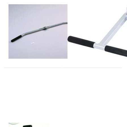
REINBOLD GERÄTEBAU
REINBOLD GERÄTEBAU
MADE IN GERMANY
MADE IN GERMANY
PL Latissimus -
PL T-
Bügel
Haltestange
Aluminium
VERTIKAL
MODELL
Drücken Sie ENTER
Drücken Sie
für mehr Optionen zu
ENTER für
PL
mehr Optionen
Hand-/Fußmanschette
zu PL
(Paar)
Fußmanschette
45cm
gepolstert