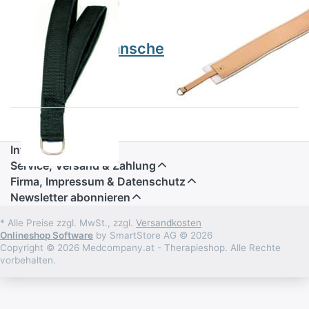
REINBOLD GERÄTEBAU
REINBOLD GERÄTEBAU
MADE IN GERMANY
MADE IN GERMANY
PL
PL
Hand-/Fußmanschette
Fußmanschette
(Paar)
45cm gepolstert
Informationen
Service, Versand & Zahlung
Firma, Impressum & Datenschutz
Newsletter abonnieren
* Alle Preise zzgl. MwSt., zzgl.
Versandkosten
Onlineshop Software
by SmartStore AG © 2026
Copyright © 2026 Medcompany.at - Therapieshop. Alle Rechte
vorbehalten.