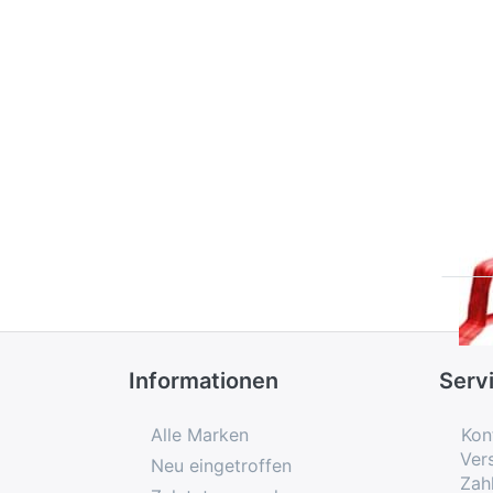
m
THE
Th
CL
2
Informationen
Serv
Alle Marken
Kon
Ver
Neu eingetroffen
Zah