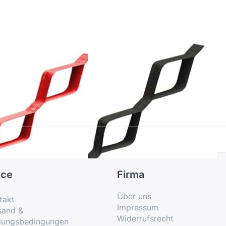
ittel
22m
22m
RABAND
THERABAND
eraband
Theraband
X Rot, mittel
CLX Schwarz,
2m
spezialschwer
22m
ice
Firma
Über uns
takt
Impressum
sand &
Widerrufsrecht
lungsbedingungen