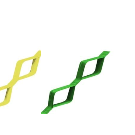
Optionen
zu
d
Theraband
,
CLX Grün,
m
schwer
22m
ND
THERABAND
aband
Theraband
elb,
CLX Grün,
t 22m
schwer 22m