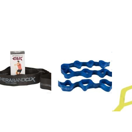
tionen zu
Optionen zu
Optionen
heraband
Theraband
zu
 Schwarz,
CLX Blau,
Theraban
zialschwer
extraschwer
CLX Gelb
2m
22m
leicht 22
RABAND
THERABAND
THERABA
eraband
Theraband
Ther
X Schwarz,
CLX Blau,
CLX G
ezialschwer
extraschwer
leich
m
22m
ücken
Drücken Sie
 ENTER
ENTER für
r mehr
mehr
tionen
Optionen zu
zu
Theraband
raband
CLX Schwarz,
X Rot,
spezialschwer