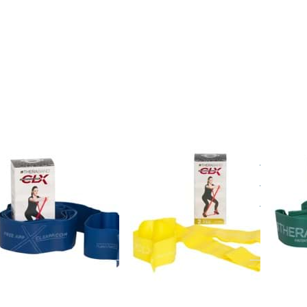
cken Sie
Drücken
Drücken
TER für
Sie ENTER
Sie ENTE
mehr
für mehr
für mehr
ionen zu
Optionen
Optionen
eraband
zu
zu
X Blau,
Theraband
Theraban
raschwer
CLX Gelb,
CLX Grün
2m
leicht 2m
schwer
2m
RABAND
THERABAND
THERABA
eraband
Theraband
Ther
X Blau,
CLX Gelb,
CLX G
traschwer
leicht 2m
schw
m
ücken Sie
Drücken Sie
Drücken
NTER für
ENTER für
Sie ENTE
mehr
mehr
für mehr