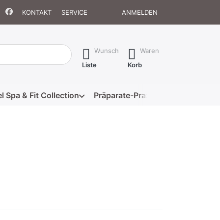
KONTAKT
SERVICE
ANMELDEN
isch erste Ergebnisse. Drücken Sie die Eingabetaste, um alle 
Wunsch
Waren
Liste
Korb
l Spa & Fit Collection
Präparate-Praxis
Eigenmarke