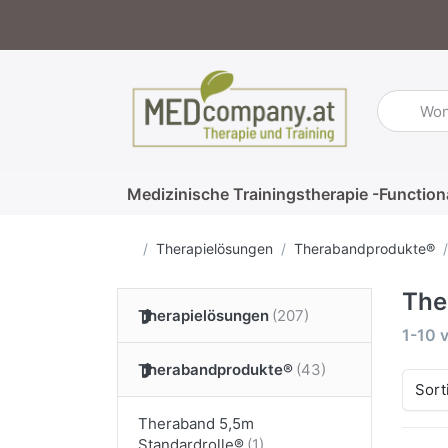
Geben Sie
Medizinische Trainingstherapie -Function
Startseite
Therapielösungen
Therabandprodukte®
The
Therapielösungen
Suche
1-10
Therabandprodukte®
Sort
Theraband 5,5m
Standardrolle®