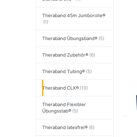
Drü
EN
Theraband 45m Jumborolle®
Opt
Th
CL
ext
Theraband Übungsband®
Theraband Zubehör®
THE
Th
Theraband Tubing®
CL
ex
Theraband CLX®
2
Theraband Flexibler
Übungsstab®
Dr
Theraband latexfrei®
E