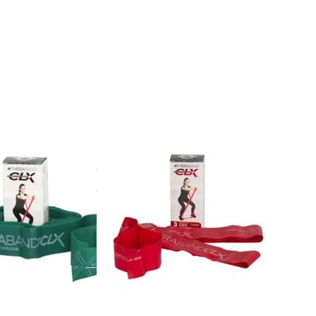
Drücken
R
Sie ENTER
für mehr
Optionen
zu
d
Theraband
,
CLX Rot,
medium
2m
ND
THERABAND
aband
Theraband
rün,
CLX Rot,
er 2m
medium 2m
Drücken
R
Sie ENTER
für mehr