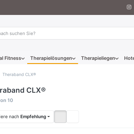
 einen Suchbegriff ein. Während Sie tippen, erscheinen automat
al Fitness
Therapielösungen
Therapieliegen
Hote
Theraband CLX®
raband CLX®
rgebnisse:
von
10
iere nach
Empfehlung