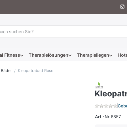
 einen Suchbegriff ein. Während Sie tippen, erscheinen automat
al Fitness
Therapielösungen
Therapieliegen
Hote
 Bäder
Kleopatrabad Rose
Kleopat
Gebe
Art.-Nr.
6857