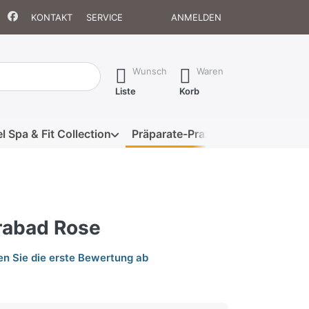
KONTAKT
SERVICE
ANMELDEN
isch erste Ergebnisse. Drücken Sie die Eingabetaste, um alle 
Wunsch
Waren
Liste
Korb
l Spa & Fit Collection
Präparate-Praxis
Eigenmarke
rabad Rose
n Sie die erste Bewertung ab