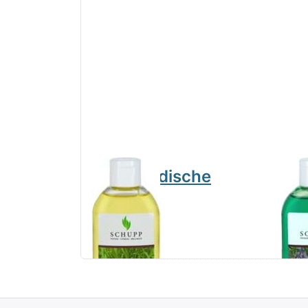
Ölbad Indische
Öl
Melisse