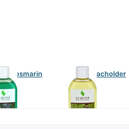
bad Rosmarin
Ölbad Wacholder