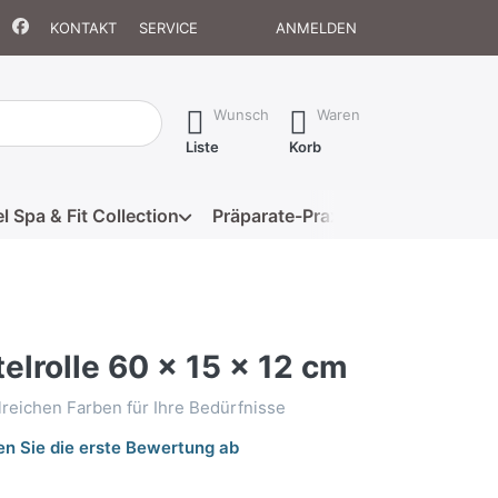
KONTAKT
SERVICE
ANMELDEN
isch erste Ergebnisse. Drücken Sie die Eingabetaste, um alle 
Wunsch
Waren
Liste
Korb
l Spa & Fit Collection
Präparate-Praxis
Eigenmarke
telrolle 60 x 15 x 12 cm
hlreichen Farben für Ihre Bedürfnisse
n Sie die erste Bewertung ab