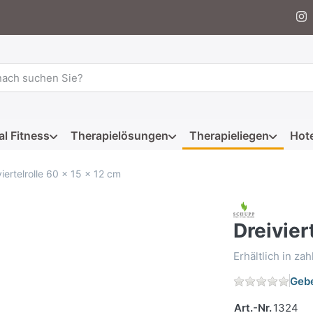
 einen Suchbegriff ein. Während Sie tippen, erscheinen automat
al Fitness
Therapielösungen
Therapieliegen
Hote
viertelrolle 60 x 15 x 12 cm
Dreivier
Erhältlich in za
Gebe
Art.-Nr.
1324