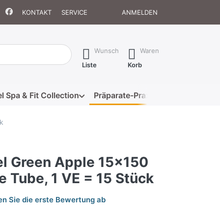
KONTAKT
SERVICE
ANMELDEN
isch erste Ergebnisse. Drücken Sie die Eingabetaste, um alle 
Wunsch
Waren
Liste
Korb
l Spa & Fit Collection
Präparate-Praxis
Eigenmarke
k
l Green Apple 15x150
e Tube, 1 VE = 15 Stück
n Sie die erste Bewertung ab