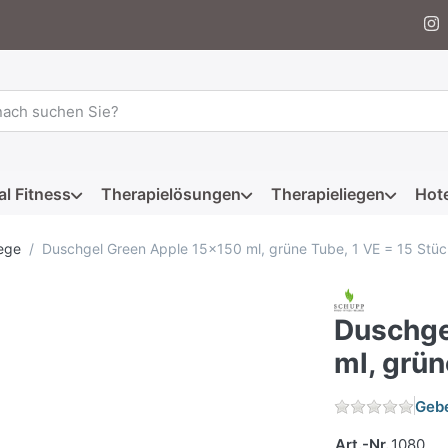
 einen Suchbegriff ein. Während Sie tippen, erscheinen automat
al Fitness
Therapielösungen
Therapieliegen
Hote
ege
Duschgel Green Apple 15x150 ml, grüne Tube, 1 VE = 15 Stüc
Duschge
ml, grün
Gebe
Art.-Nr.
1080