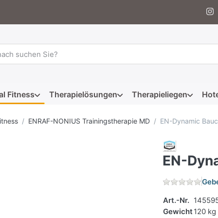
 einen Suchbegriff ein. Während Sie tippen, erscheinen automat
al Fitness
Therapielösungen
Therapieliegen
Hote
itness
ENRAF-NONIUS Trainingstherapie MD
EN-Dynamic Bauc
EN-Dyn
Gebe
Art.-Nr.
14559
Gewicht
120 kg