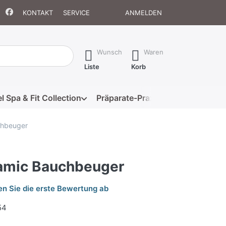
KONTAKT
SERVICE
ANMELDEN
isch erste Ergebnisse. Drücken Sie die Eingabetaste, um alle 
Wunsch
Waren
Liste
Korb
l Spa & Fit Collection
Präparate-Praxis
Eigenmarke
hbeuger
amic Bauchbeuger
n Sie die erste Bewertung ab
54