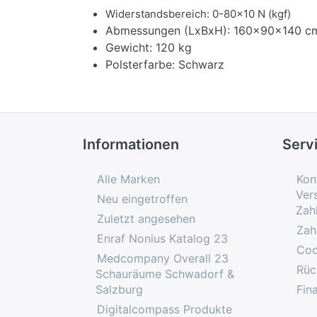
Widerstandsbereich: 0-80x10 N (kgf)
Abmessungen (LxBxH): 160x90x140 c
Gewicht: 120 kg
Polsterfarbe: Schwarz
Informationen
Serv
Alle Marken
Kon
Ver
Neu eingetroffen
Zah
Zuletzt angesehen
Zah
Enraf Nonius Katalog 23
Coo
Medcompany Overall 23
Rüc
Schauräume Schwadorf &
Salzburg
Fin
Digitalcompass Produkte