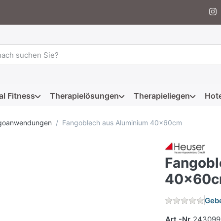
 einen Suchbegriff ein. Während Sie tippen, erscheinen automat
al Fitness
Therapielösungen
Therapieliegen
Hote
goanwendungen
Fangoblech aus Aluminium 40x60cm
Fangobl
40x60
Gebe
Art.-Nr.
243099