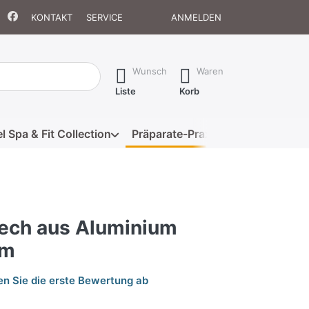
KONTAKT
SERVICE
ANMELDEN
isch erste Ergebnisse. Drücken Sie die Eingabetaste, um alle 
Wunsch
Waren
Liste
Korb
l Spa & Fit Collection
Präparate-Praxis
Eigenmarke
ech aus Aluminium
cm
n Sie die erste Bewertung ab