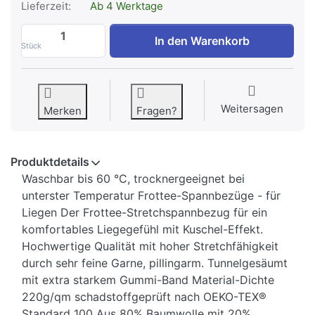
Lieferzeit:
Ab 4 Werktage
Frottee Spannbezug mit Nasenschlitz 19
In den Warenkorb
Stück
Weitersagen
Merken
Fragen?
Produktdetails
Waschbar bis 60 °C, trocknergeeignet bei
unterster Temperatur Frottee-Spannbezüge - für
Liegen Der Frottee-Stretchspannbezug für ein
komfortables Liegegefühl mit Kuschel-Effekt.
Hochwertige Qualität mit hoher Stretchfähigkeit
durch sehr feine Garne, pillingarm. Tunnelgesäumt
mit extra starkem Gummi-Band Material-Dichte
220g/qm schadstoffgeprüft nach OEKO-TEX®
Standard 100 Aus 80% Baumwolle mit 20%