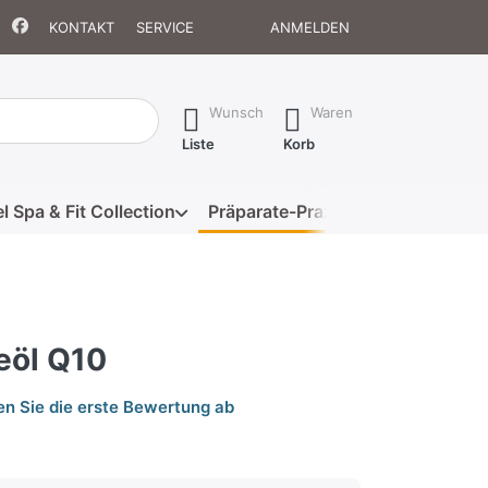
KONTAKT
SERVICE
ANMELDEN
isch erste Ergebnisse. Drücken Sie die Eingabetaste, um alle 
Wunsch
Waren
Liste
Korb
l Spa & Fit Collection
Präparate-Praxis
Eigenmarke
eöl Q10
n Sie die erste Bewertung ab