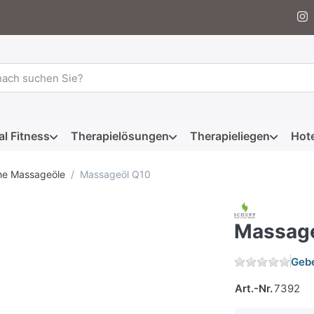
 einen Suchbegriff ein. Während Sie tippen, erscheinen automat
al Fitness
Therapielösungen
Therapieliegen
Hote
che Massageöle
Massageöl Q10
Massag
Gebe
Art.-Nr.
7392