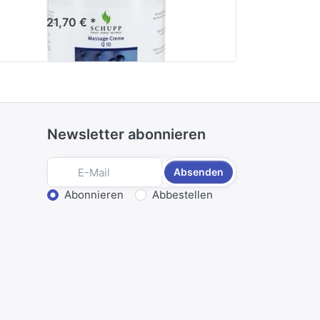
21,70 € *
ab 5,90 € *
Newsletter abonnieren
Absenden
Aktion wählen
Abonnieren
Abbestellen