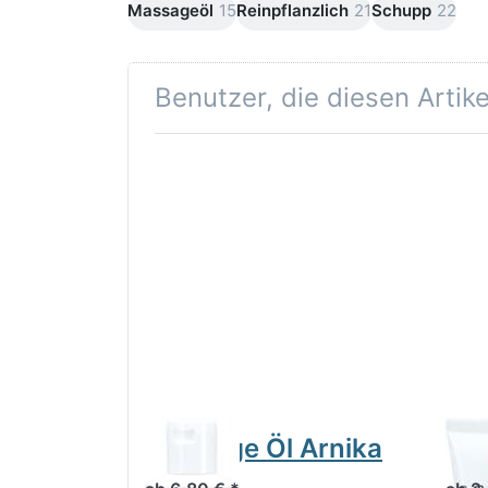
Massageöl
15
Reinpflanzlich
21
Schupp
22
Benutzer, die diesen Artik
Massage Öl Arnika
Spo