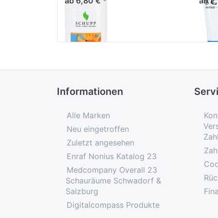
ab 6,80 € *
ab 2
Informationen
Serv
Alle Marken
Kon
Ver
Neu eingetroffen
Zah
Zuletzt angesehen
Zah
Enraf Nonius Katalog 23
Coo
Medcompany Overall 23
Rüc
Schauräume Schwadorf &
Salzburg
Fin
Digitalcompass Produkte