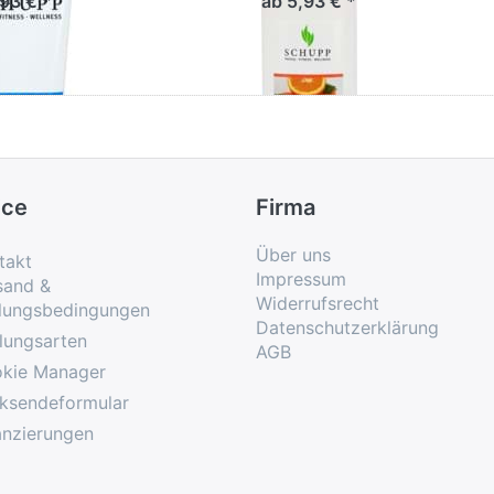
,93 € *
ab 5,93 € *
ice
Firma
Über uns
takt
Impressum
sand &
Widerrufsrecht
lungsbedingungen
Datenschutzerklärung
lungsarten
AGB
kie Manager
ksendeformular
anzierungen