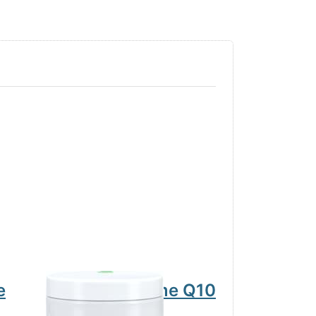
e
Massage Creme Q10
Massage
1000ml Dose
Granatap