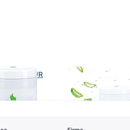
dybutter PUR
Peelingsalz Aloe
00ml
Vera 10kg