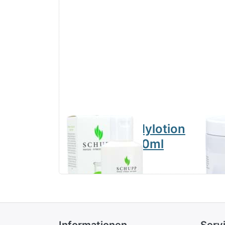
Wellness Bodylotion
Bo
Aloe Vera 200ml
10