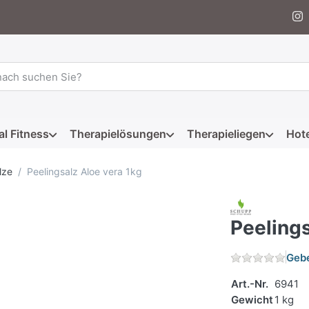
 einen Suchbegriff ein. Während Sie tippen, erscheinen automat
al Fitness
Therapielösungen
Therapieliegen
Hote
lze
Peelingsalz Aloe vera 1kg
Peelings
Gebe
Art.-Nr.
6941
Gewicht
1 kg