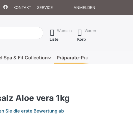
KONTAKT
SERVICE
ANMELDEN
isch erste Ergebnisse. Drücken Sie die Eingabetaste, um alle 
Wunsch
Waren
Liste
Korb
l Spa & Fit Collection
Präparate-Praxis
Eigenmarke
alz Aloe vera 1kg
n Sie die erste Bewertung ab