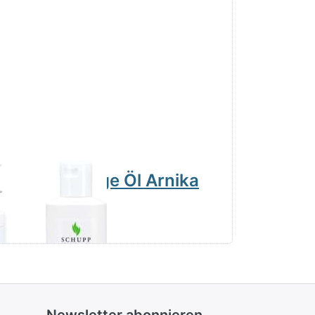
Massage Öl Arnika
Massage 