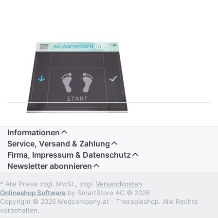
HAIDER - BIOSWING
BioSwing®
BalanceCoach
IQ
Informationen
Service, Versand & Zahlung
Firma, Impressum & Datenschutz
Newsletter abonnieren
* Alle Preise zzgl. MwSt., zzgl.
Versandkosten
Onlineshop Software
by SmartStore AG © 2026
Copyright © 2026 Medcompany.at - Therapieshop. Alle Rechte
vorbehalten.