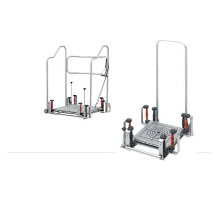
GELÄNDER,
COMPACT, 2
Haltegeländer3-
Schwingkreise
seitig
davon einer 2
fach
gebremst
HAIDER - BIOSWING
HAIDER - BIOSWING
Bioswing
Bioswing
Posturomed 202
Posturomed
mit PKT-
COMPACT, 2
GELÄNDER,
Schwingkreise
Haltegeländer3-
davon einer 2
seitig
fach gebremst
Drücken Sie
ENTER für
mehr
Optionen zu
BioSwing®
BalanceCoach
IQ