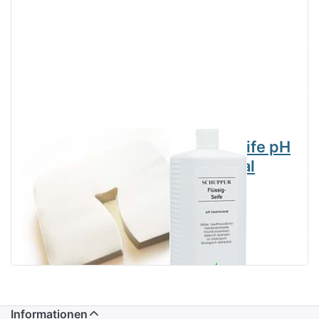
Nasenschlitztücher
Flüssig Seife pH
40x30,5cm VE
hautneutral
100 Stück
1000ml
Informationen