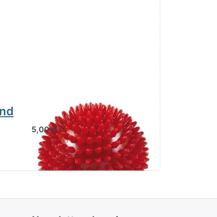
and
Igelball 9cm rot
5,00 € *