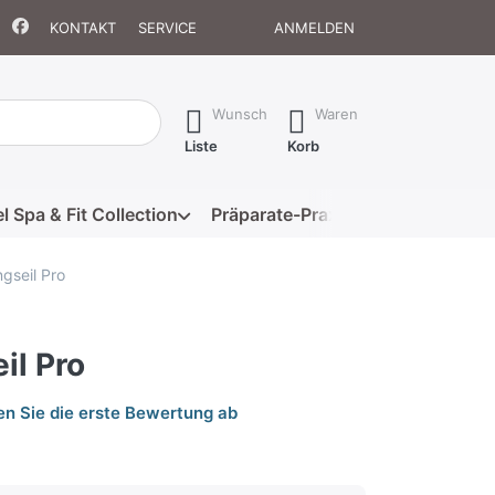
KONTAKT
SERVICE
ANMELDEN
isch erste Ergebnisse. Drücken Sie die Eingabetaste, um alle 
Wunsch
Waren
Liste
Korb
l Spa & Fit Collection
Präparate-Praxis
Eigenmarke
ngseil Pro
il Pro
n Sie die erste Bewertung ab