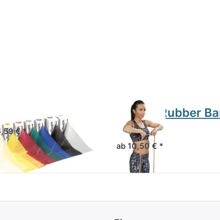
eraband 5,5m
Trendy Rubber B
X
5,59 € *
ab 10,50 € *