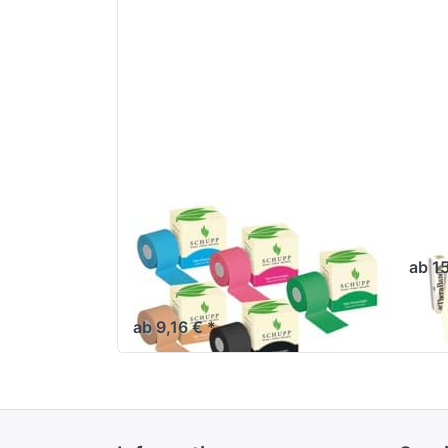
Schupp Kinesiologie
Th
Tape Rolle MD 5cm-
ab 1
5m
ab 9,16 € *