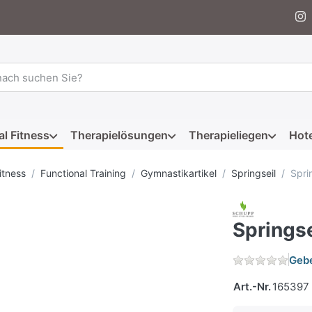
 einen Suchbegriff ein. Während Sie tippen, erscheinen automat
al Fitness
Therapielösungen
Therapieliegen
Hote
itness
Functional Training
Gymnastikartikel
Springseil
Spri
Springse
Gebe
Art.-Nr.
165397