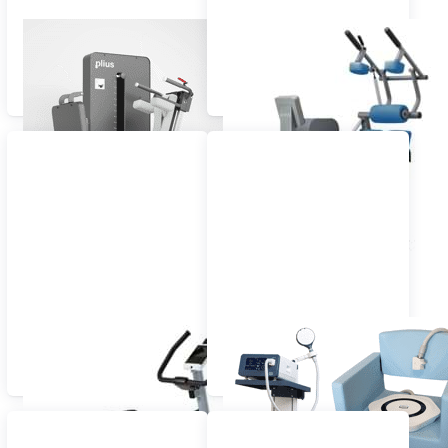
plius® konzentrisch-
nethos® konzentrisch-
exzentrisches Training
konzentrisches Training
MD-Gewichtsplatten
MD-Hydraulische Serie
Serie
velius® Cardio Line 900
Beckenbodenstimmulation-
Cycle-Cross-Relax-
Inkontinenz
Stair-Body MD