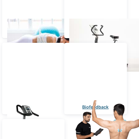
Functional Training
ENRAF-NONIUS
Trainingstherapie MD
ErgoFit
Biofeedback