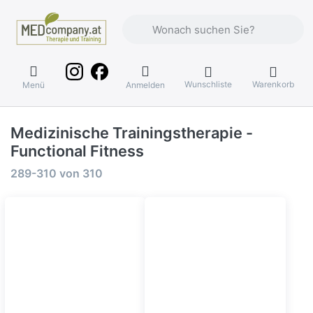
Geben Sie einen Suchbegriff ein. Währ
Wunschliste
Warenkorb
Menü
Anmelden
Medizinische Trainingstherapie -
Functional Fitness
Suchergebnisse:
289-310
von
310