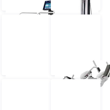
ICAROS Guardian
plius® Zugapparate MD
System MD
Digitale
ICAROS Health MD
Trainingssteuerung