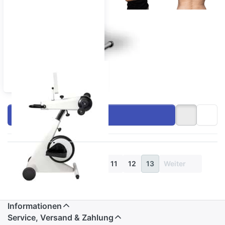
MOTOmed
Bewegungstherapie MD
Filtern & Sortieren
Zurück
1
...
11
12
13
Weiter
Informationen
Service, Versand & Zahlung